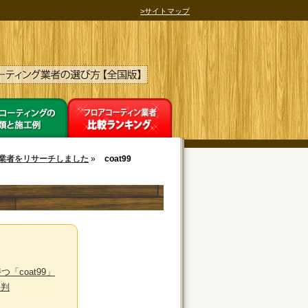
>サイトマップ
業者をリサーチしました
»
coat99
「coat99」
評判