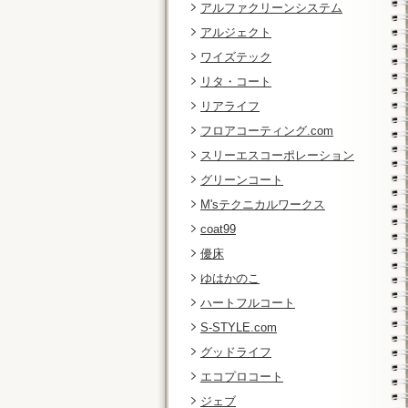
アルファクリーンシステム
アルジェクト
ワイズテック
リタ・コート
リアライフ
フロアコーティング.com
スリーエスコーポレーション
グリーンコート
M'sテクニカルワークス
coat99
優床
ゆはかのこ
ハートフルコート
S-STYLE.com
グッドライフ
エコプロコート
ジェブ