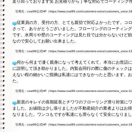
走り回っております笑 お見積りから丁寧な対応でコーティング
引用元：coat99公式HP（https://www.coat99.com/customers-voice/customers_voice-1
従業員の方、受付の方、とても親切で対応よかったです。コ
さって、ありがとうございました。フローリングのコーティング
です。水周りや壁のコーティングは見た目では分からないけど効果
なので安心してお願い出来ました。
引用元：coat99公式HP（https://www.coat99.com/customers-voice/customers_voice-1
何から何まで凄く親身になって考えてくれて、本当にお世話
に説明して頂き助かりました。内覧会同行の際に傷のチェックは
えない程の細かいご指摘は私達にはできなかったと思います。お
た。
引用元：coat99公式HP（https://www.coat99.com/customers-voice/customers_voice-1
新居のキレイの長期延長とチワワのフローリング滑り対策に
ました。お値段は少し張りましたが不動産紹介の業者よりはお得
なりました。ワンコもですが私達にも滑らなくて安全になりまし
引用元：coat99公式HP（https://www.coat99.com/customers-voice/customers_voice-1